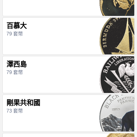
百慕大
79 套幣
澤西島
79 套幣
剛果共和國
73 套幣