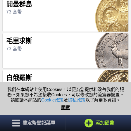
開曼群島
73 套幣
毛里求斯
73 套幣
白俄羅斯
72 套幣
我們在本網站上使用Cookies，以便為您提供和改善我們的服
務。如果您不希望接收Cookies，可以修改您的流覽器設置。
請閱讀本網站的
Cookie政策
及
隱私政策
以了解更多資訊。
同意
突尼斯
71 套幣
鑒定幣登記菜單
添加硬幣
幫助