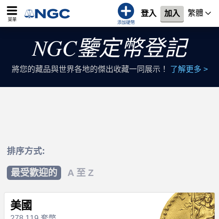
繁體
登入
加入
菜單
添加硬幣
NGC鑒定幣登記
將您的藏品與世界各地的傑出收藏一同展示！
了解更多 >
排序方式:
最受歡迎的
A 至 Z
美國
278,119 套幣