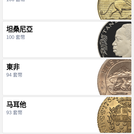
坦桑尼亞
100 套幣
東非
94 套幣
马耳他
93 套幣