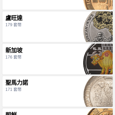
盧旺達
179 套幣
新加坡
176 套幣
聖馬力諾
171 套幣