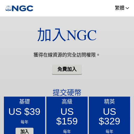
繁體
加入NGC
獲得在線資源的完全訪問權限。
免費加入
提交硬幣
基礎
高級
精英
US $39
US
US
$159
$329
每年
加入
每年
每年