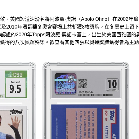
美國短道速滑名將阿波羅·奧諾（Apolo Ohno）在2002年
以及2010年溫哥華冬奧會賽場上共斬獲8枚獎牌，在冬奧史上留
認證的2020年Topps阿波羅·奧諾卡簽上，出生於美國西雅圖的
獲得的八次奧運殊榮。欲查看其他四張以奧運獎牌獲得者為主題