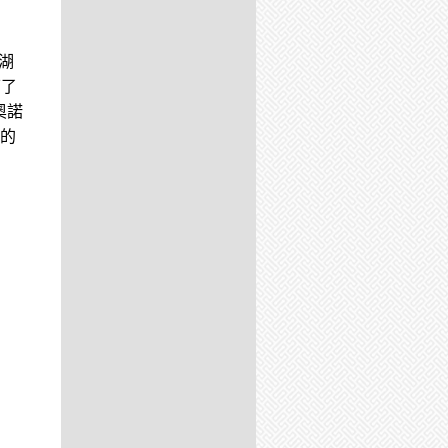
鹽湖
下了
奧諾
的