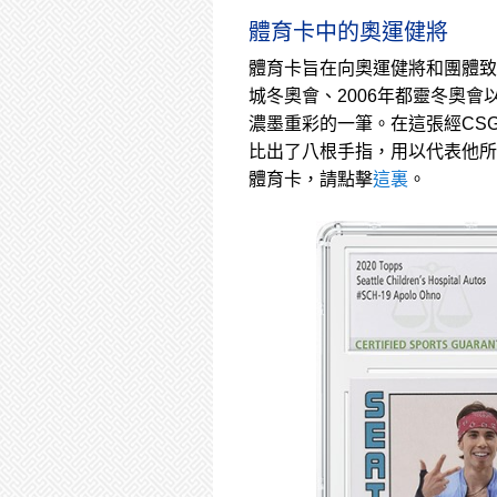
體育卡中的奧運健將
體育卡旨在向奧運健將和團體致敬。
城冬奧會、2006年都靈冬奧會
濃墨重彩的一筆。在這張經CSG
比出了八根手指，用以代表他所
體育卡，請點擊
這裏
。