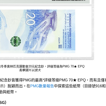
4屆冬季奧林匹克運動會20元紀念鈔，評級等級為PMG 70★ EPQ
點擊圖片以放大
念鈔皆獲得PMG的最高*評級等級PMG 70★ EPQ，而有且僅
示）脫穎而出。在
PMG數量報告
中探索這些紙幣（目錄號916和
動與紙幣。
（CSG）