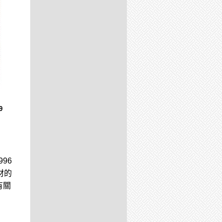
9
96
材的
有關