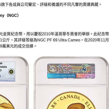
G旗下各成員公司鑒定、評級和養護的不同凡響的奧運典藏。
pany（NGC）
00加元金質紀念幣，用以慶祝2010年溫哥華冬奧會的舉辦。此紀念
其評級等級為NGC PF 69 Ultra Cameo。在2020年11
9萬美元的成交佳績。