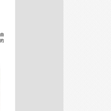
幣由
月的