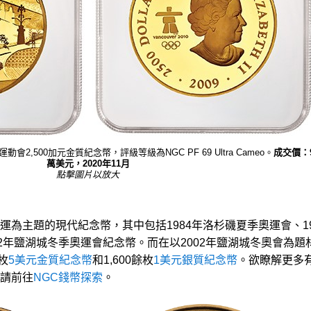
會2,500加元金質紀念幣，評級等級為NGC PF 69 Ultra Cameo。
成交價：
萬美元，2020年11月
點擊圖片以放大
為主題的現代紀念幣，其中包括1984年洛杉磯夏季奧運會、19
2年鹽湖城冬季奧運會紀念幣。而在以2002年鹽湖城冬奧會為題
枚
5美元金質紀念幣
和1,600餘枚
1美元銀質紀念幣
。欲瞭解更多
請前往
NGC錢幣探索
。