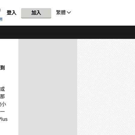
繁體
登入
加入
幣
到
或
那
他小
一
us