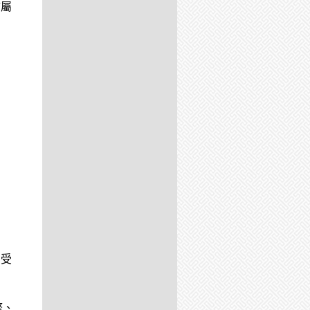
歸屬
和受
幣、