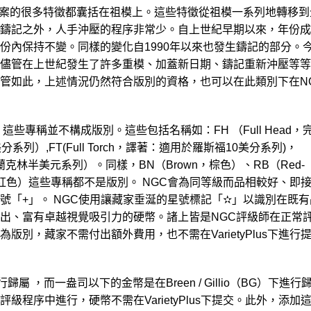
幣圖案的很多特徵都囊括在祖模上。這些特徵從祖模一系列地轉移到
鑄記之外，人手沖壓的程序非常少。自上世紀早期以來，年份成
份內保持不變。同樣的變化自1990年以來也發生鑄記的部分。
儘管在上世紀發生了許多重模、加蓋新日期、鑄記重新沖壓等等
管如此，上述情況仍然符合版別的資格，也可以在此類別下在N
些專稱並不構成版別。這些包括名稱如：FH （Full Head，
列）,FT(Full Torch，譯著：適用於羅斯福10美分系列)，
,譯著：富蘭克林半美元系列）。同樣，BN（Brown，棕色）、RB（Red-
ed，紅色）這些專稱都不是版別。 NGC會為同等級而品相較好、即
號「+」。 NGC使用讓藏家垂涎的星號標記「✫」以識別在既有
出、富有卓越視覺吸引力的硬幣。諸上皆是NGC評級師在正常
版別，藏家不需付出額外費用，也不需在VarietyPlus下進行
歸屬 ，而一盎司以下的金幣是在Breen / Gillio（BG）下進行
級程序中進行，硬幣不需在VarietyPlus下提交。此外，添加