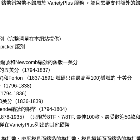
幣錯誤幣不歸屬於 VarietyPlus 服務 ，並且需要支付額外的
的所有版別（完整清單在本網站提供）
icker 版別
814）編號和Newcomb編號的舊版一美分
編號的五美分（1794-1837）
837)和Forton （1837-1891; 號碼只由最高至100)編號的 十美分
1796-1838)
794-1836）
50美分（1836-1839）
Bolende編號的銀幣（1794-1804）
8-1935）（只限於8TF、7/8TF, 最佳100款、最受歡迎50款
在VarietyPlus列出的其他硬幣
：複打幣、磨平模具而鑄造的複打幣、模具損耗而而鑄造的複打