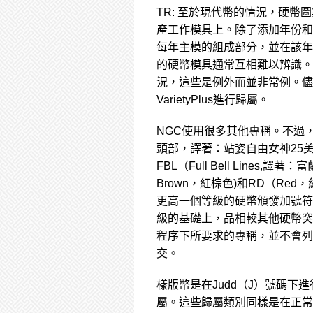
TR: 至於現代幣的情況，硬
產工作模具上。除了添加年份和
每年主模的組成部分，並在該年
的硬幣模具通常互相難以辨識。
況，這些是例外而並非常例。儘
VarietyPlus進行歸屬。
NGC使用很多其他專稱。不過，這
頭部，譯著：站姿自由女神25美分系
FBL（Full Bell Lines
Brown，紅棕色)和RD（R
更高一個等級的硬幣頒發加號符
級的基礎上，品相較其他硬幣突
程序下所要求的專稱，並不會列為
交。
樣版幣是在Judd（J）號碼下進行
屬。這些歸屬類別同樣是在正常評