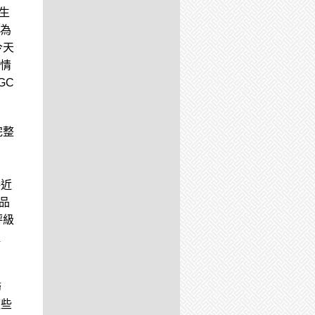
生
為
今天
情
GC
完整
接近
品
評級
提
歸
這些