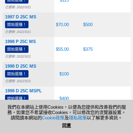
$10.00
$20.00
$115
已更新: 2022/3/21
1997 D 25C MS
開始選購！
$10.00
$20.00
$70.00
$500
已更新: 2022/3/21
1998 P 25C MS
開始選購！
$10.00
$15.00
$55.00
$375
已更新: 2022/3/21
1998 D 25C MS
開始選購！
$10.00
$37.50
$100
已更新: 2022/3/21
1998 D 25C MSPL
開始選購！
$35.00
$160
$400
已更新: 2019/7/19
我們在本網站上使用Cookies，以便為您提供和改善我們的服
務。如果您不希望接收Cookies，可以修改您的流覽器設置。
請閱讀本網站的
Cookie政策
及
隱私政策
以了解更多資訊。
Prices for coins vary based on a number of factors including
幫助
同意
eye appeal, variety, availability and a special label or
designation.