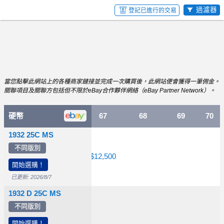
過濾器
登記已進行的交易
當您點擊此網站上的各種商家鏈接並完成一次購買後，此網站便會獲得一筆佣金。
關聯項目及關聯方包括但不限於eBay合作夥伴網絡（eBay Partner Network）。
硬幣
65
66
67
68
69
70
1932 25C MS
不同版別
$300
$850
$12,500
開始選購！
已更新: 2026/8/7
1932 D 25C MS
不同版別
$11,500
$90,000
開始選購！