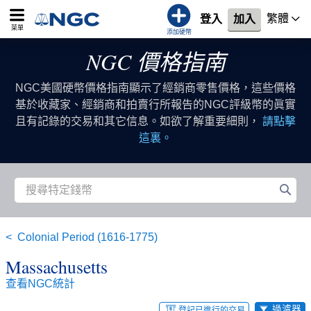
繁體
登入
加入
菜單
添加硬幣
NGC 價格指南
NGC美國硬幣價格指南顯示了經銷商零售價格，這些價格
基於收藏家、經銷商和拍賣行所報告的NGC評級幣的眞實
且有記錄的交易和其它信息。如欲了解重要細則，
請點擊
這裏。
Colonial Period (1616-1775)
Massachusetts
查看NGC統計
過濾器
登記已進行的交易