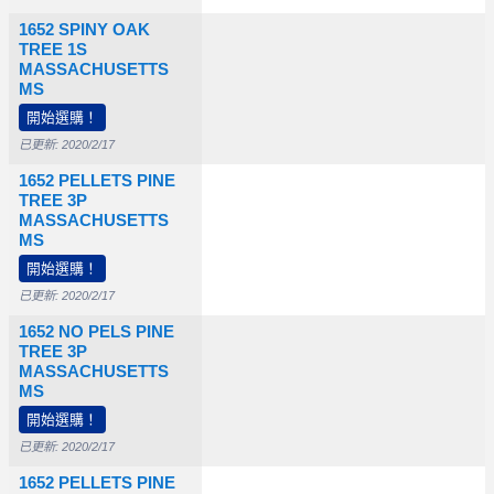
1652 SPINY OAK
TREE 1S
MASSACHUSETTS
MS
開始選購！
已更新: 2020/2/17
1652 PELLETS PINE
TREE 3P
MASSACHUSETTS
0
MS
開始選購！
已更新: 2020/2/17
1652 NO PELS PINE
TREE 3P
MASSACHUSETTS
0
$40,000
MS
開始選購！
已更新: 2020/2/17
1652 PELLETS PINE