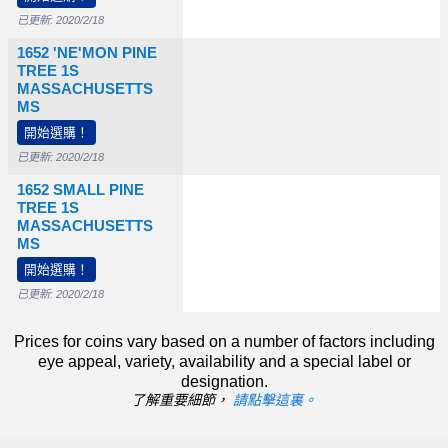
已更新: 2020/2/18
1652 'NE'MON PINE
TREE 1S
MASSACHUSETTS
0
MS
開始選購！
已更新: 2020/2/18
1652 SMALL PINE
TREE 1S
MASSACHUSETTS
0
$75,000
MS
開始選購！
已更新: 2020/2/18
Prices for coins vary based on a number of factors including
eye appeal, variety, availability and a special label or
designation.
了解重要細節，
請點擊這裏。