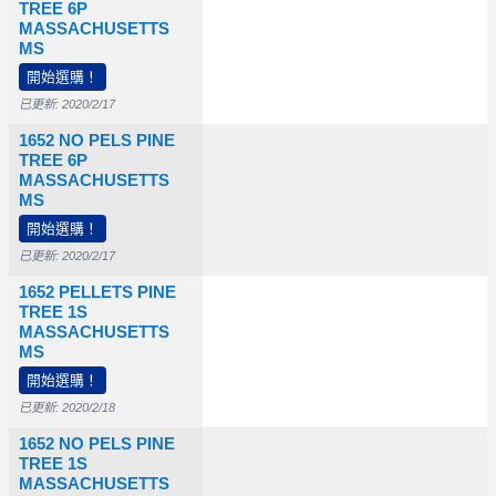
TREE 6P
MASSACHUSETTS
0
$45,000
MS
開始選購！
已更新: 2020/2/17
1652 NO PELS PINE
TREE 6P
MASSACHUSETTS
MS
開始選購！
已更新: 2020/2/17
1652 PELLETS PINE
TREE 1S
MASSACHUSETTS
0
$30,000
$57,500
MS
開始選購！
已更新: 2020/2/18
1652 NO PELS PINE
TREE 1S
MASSACHUSETTS