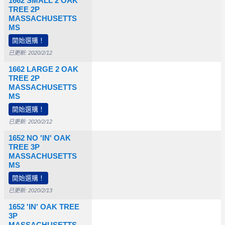
1662 SMALL 2 OAK
TREE 2P
MASSACHUSETTS
0
$37,500
$75,000
MS
開始選購！
已更新: 2020/2/12
1662 LARGE 2 OAK
TREE 2P
MASSACHUSETTS
0
$37,500
$75,000
MS
開始選購！
已更新: 2020/2/12
1652 NO 'IN' OAK
TREE 3P
MASSACHUSETTS
0
MS
開始選購！
已更新: 2020/2/13
1652 'IN' OAK TREE
3P