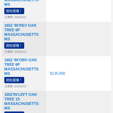
MASSACHUSETTS
MS
開始選購！
已更新: 2020/2/12
1652 'IN'REV OAK
TREE 6P
MASSACHUSETTS
0
$89,500
MS
開始選購！
已更新: 2020/2/13
1652 'IN'OBV OAK
TREE 6P
MASSACHUSETTS
0
$135,000
MS
開始選購！
已更新: 2020/2/13
1652'IN'LEFT OAK
TREE 1S
MASSACHUSETTS
0
$77,500
$145,000
MS