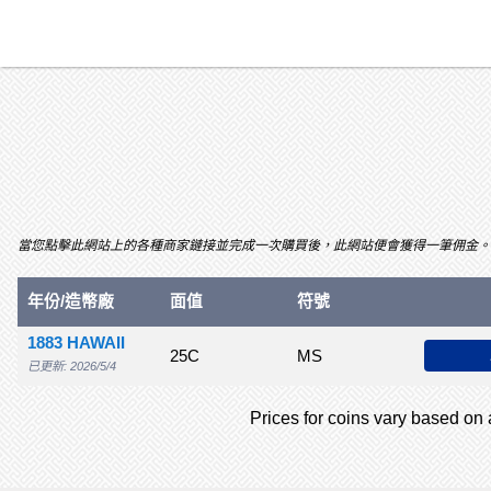
當您點擊此網站上的各種商家鏈接並完成一次購買後，此網站便會獲得一筆佣金。關聯項目及
年份/造幣廠
PrAg
G
面值
VG
F
符號
VF
XF
1883 HAWAII
25C
$85.00
$100
MS
$120
$185
$
已更新: 2026/5/4
Prices for coins vary based on a