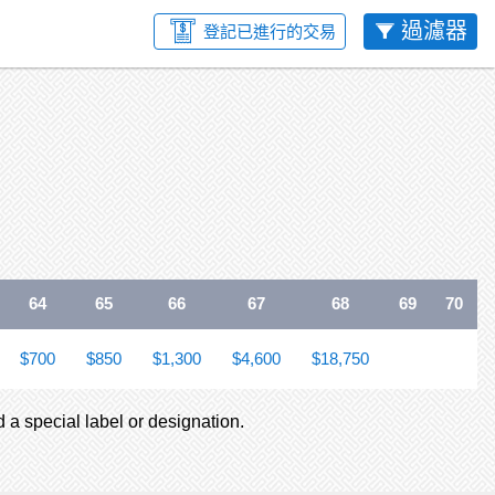
過濾器
登記已進行的交易
64
65
66
67
68
69
70
$700
$850
$1,300
$4,600
$18,750
d a special label or designation.