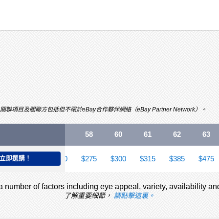
關聯方包括但不限於eBay合作夥伴網絡（eBay Partner Network）。
50
53
55
58
60
61
62
63
190
立即選購！
$225
$240
$275
$300
$315
$385
$475
 number of factors including eye appeal, variety, availability an
了解重要細節，
請點擊這裏。