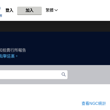
繁體
登入
加入
幣
和拍賣行所報告
點擊這裏。
查看NGC統計