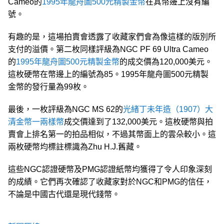
Cameo的
1995年龍舟圖500元精製金幣
在其幣邊上沒有編
號
。
有趣的是，這場拍賣會透露了收藏家們會為像這樣的版別所
支付的溢價。第二枚同樣評級為NGC PF 69 Ultra Cameo
的
1995年龍舟圖500元精製金幣
的成交價為120,000美元。
這枚硬幣在幣邊上的編號為85。1995年龍舟圖500元精製
金幣的發行量為99枚。
最後，一枚評級為NGC MS 62的
光緒丁未年造（1907）大
清金幣一兩樣幣
成交價達到了132,000美元。這枚硬幣與拍
賣會上排名第一的拍品相似，不過其幣面上的雲朵較小。這
兩枚硬幣均標註標識為Zhu H.J.舊藏。
這些NGC認證硬幣及PMG認證紙幣均獲得了令人印象深刻
的成績。它們再次確認了收藏家對於NGC和PMG的信任，
不論是中國古代還是現代錢幣。