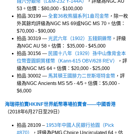
錢六分銀幣（L&M-232 Y-144A）
，評級為NGC AU
53。估價：$80,000 - $100,000
拍品 30199 —
全套36枚熊貓系列1盎司金幣
，除一枚
外其餘均評級為NGC MS 69或NGC MS 70。估價：
$70,000 - $90,000
拍品 30319 —
光武六年（1902）五錢銅鎳幣
，評級
為NGC AU 58。估價： $35,000 - $45,000
拍品 30156 —
民國十八年（1929）孫中山像背金本
位幣壹圓銅質樣幣（Kann-615 OBV/628 REV）
，評
級為NGC MS 64。估價：$20,000 - $25,000
拍品 30002 —
馬其頓王國腓力二世斯塔特金幣
，評
級為NGC Ancients MS 5/5 - 4/5。估價：$5,000 -
$6,000
海瑞得拍賣HKINF世界紙幣專場拍賣會——中國香港
（2018年6月27日至29日）
拍品 28109 –
1953年中國人民銀行拾圓（Pick
#870）
，評級為PMG Choice Uncirculated 64。估