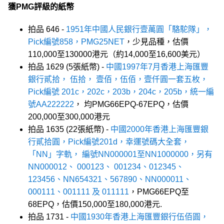
獲PMG評級的紙幣
拍品 646 -
1951年中國人民銀行壹萬圓「駱駝隊」，
Pick編號858，PMG25NET
，少見品種，估價
110,000至130000港元（約14,000至16,600美元）
拍品 1629 (5張紙幣) -
中國1997年7月香港上海匯豐
銀行貳拾， 伍拾， 壹佰，伍佰，壹仟圓一套五枚，
Pick編號 201c，202c，203b，204c，205b，統一編
號AA222222
， 均PMG66EPQ-67EPQ，估價
200,000至300,000港元
拍品 1635 (22張紙幣) -
中國2000年香港上海匯豐銀
行貳拾圓，Pick編號201d，幸運號碼大全套，
「NN」字軌， 編號NN000001至NN1000000，另有
NN000012、 000123、 001234、012345、
123456、NN654321、567890、NN000011、
000111、001111 及 011111
，PMG66EPQ至
68EPQ，估價150,000至180,000港元.
拍品 1731 -
中國1930年香港上海匯豐銀行伍佰圓，