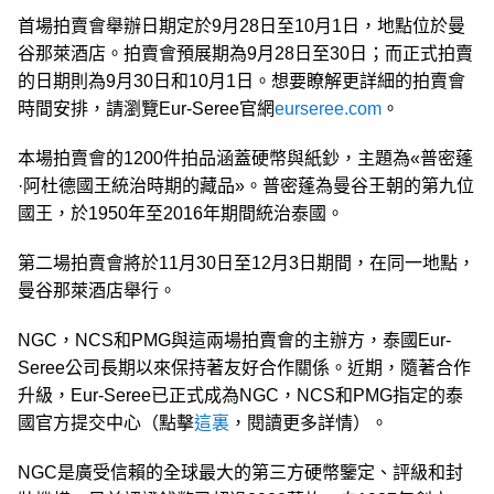
首場拍賣會舉辦日期定於9月28日至10月1日，地點位於曼
谷那萊酒店。拍賣會預展期為9月28日至30日；而正式拍賣
的日期則為9月30日和10月1日。想要瞭解更詳細的拍賣會
時間安排，請瀏覽Eur-Seree官網
eurseree.com
。
本場拍賣會的1200件拍品涵蓋硬幣與紙鈔，主題為«普密蓬
·阿杜德國王統治時期的藏品»。普密蓬為曼谷王朝的第九位
國王，於1950年至2016年期間統治泰國。
第二場拍賣會將於11月30日至12月3日期間，在同一地點，
曼谷那萊酒店舉行。
NGC，NCS和PMG與這兩場拍賣會的主辦方，泰國Eur-
Seree公司長期以來保持著友好合作關係。近期，隨著合作
升級，Eur-Seree已正式成為NGC，NCS和PMG指定的泰
國官方提交中心（點擊
這裏
，閱讀更多詳情）。
NGC是廣受信賴的全球最大的第三方硬幣鑒定、評級和封