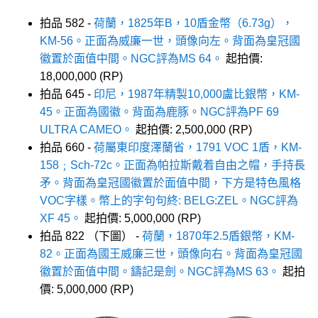
拍品 582 -
荷蘭，1825年B，10盾金幣（6.73g），
KM-56。正面為威廉一世，頭像向左。背面為皇冠國
徽置於面值中間。NGC評為MS 64。
起拍價:
18,000,000 (RP)
拍品 645 -
印尼，1987年精製10,000盧比銀幣，KM-
45。正面為國徽。背面為鹿豚。NGC評為PF 69
ULTRA CAMEO。
起拍價: 2,500,000 (RP)
拍品 660 -
荷屬東印度澤蘭省，1791 VOC 1盾，KM-
158﹔Sch-72c。正面為帕拉斯戴着自由之帽，手持長
矛。背面為皇冠國徽置於面值中間，下方是特色風格
VOC字樣。幣上的字句句終: BELG:ZEL。NGC評為
XF 45。
起拍價: 5,000,000 (RP)
拍品 822 （下圖） -
荷蘭，1870年2.5盾銀幣，KM-
82。正面為國王威廉三世，頭像向右。背面為皇冠國
徽置於面值中間。鑄記是劍。NGC評為MS 63。
起拍
價: 5,000,000 (RP)