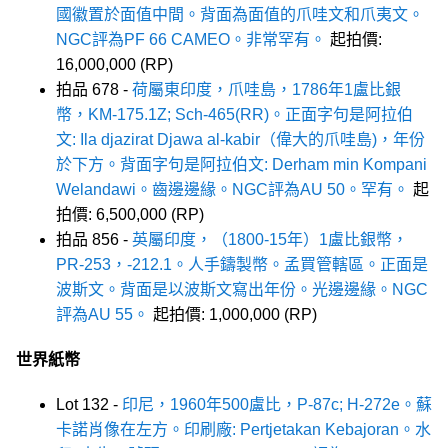
國徽置於面值中間。背面為面值的爪哇文和爪夷文。
NGC評為PF 66 CAMEO。非常罕有。
起拍價:
16,000,000 (RP)
拍品 678 -
荷屬東印度，爪哇島，1786年1盧比銀
幣，KM-175.1Z; Sch-465(RR)。正面字句是阿拉伯
文: Ila djazirat Djawa al-kabir（偉大的爪哇島)，年份
於下方。背面字句是阿拉伯文: Derham min Kompani
Welandawi。齒邊邊緣。NGC評為AU 50。罕有。
起
拍價: 6,500,000 (RP)
拍品 856 -
英屬印度，（1800-15年）1盧比銀幣，
PR-253，-212.1。人手鑄製幣。孟買管轄區。正面是
波斯文。背面是以波斯文寫出年份。光邊邊緣。NGC
評為AU 55。
起拍價: 1,000,000 (RP)
世界紙幣
Lot 132 -
印尼，1960年500盧比，P-87c; H-272e。蘇
卡諾肖像在左方。印刷廠: Pertjetakan Kebajoran。水