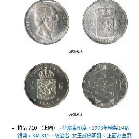
按圖放大
按圖放大
拍品 710 （上圖） -
荷屬東印度，1903年精製1/4盾
銀幣，KM-310，統治者: 女王威廉明娜。正面為皇冠