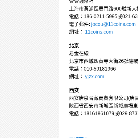
壹壹錢幣社
上海市黃浦區局門路600號新大樓
電話：186-0211-5995或021-63
電子郵件:
jocou@11coins.com
網址：
11coins.com
北京
易金在線
北京市西城區黃寺大街26號德勝
電話：010-59181966
網址：
yjzx.com
西安
西安唐泉晉藏商貿有限公司(唐
陜西省西安市新城區新城廣場東
電話：18161861079或029-8