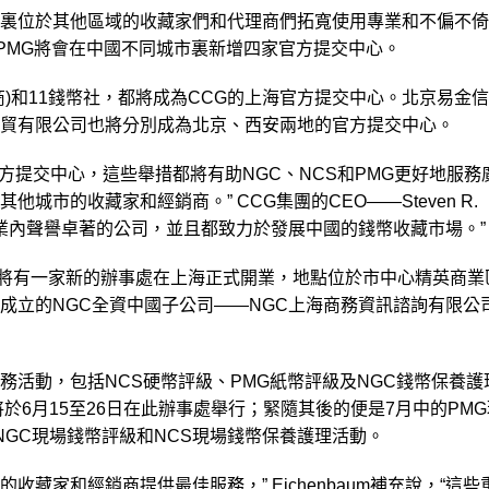
裏位於其他區域的收藏家們和代理商們拓寬使用專業和不偏不倚
和PMG將會在中國不同城市裏新增四家官方提交中心。
商)和11錢幣社，都將成為CCG的上海官方提交中心。北京易金
貿有限公司也將分別成為北京、西安兩地的官方提交中心。
方提交中心，這些舉措都將有助NGC、NCS和PMG更好地服務
城市的收藏家和經銷商。” CCG集團的CEO——Steven R.
家都是業內聲譽卓著的公司，並且都致力於發展中國的錢幣收藏市場。”
PMG將有一家新的辦事處在上海正式開業，地點位於市中心精英商業
成立的NGC全資中國子公司——NGC上海商務資訊諮詢有限公
務活動，包括NCS硬幣評級、PMG紙幣評級及NGC錢幣保養護
於6月15至26日在此辦事處舉行；緊隨其後的便是7月中的PMG
NGC現場錢幣評級和NCS現場錢幣保養護理活動。
的收藏家和經銷商提供最佳服務，” Eichenbaum補充說，“這些