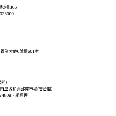
2樓B66
025000
置業大廈6號樓601室
晉閣）
南皇城和興郵幣市場(唐晉閣）
7374808，楊經理