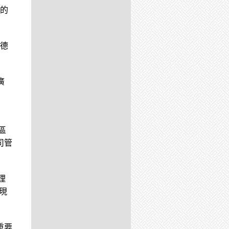
的
信德
廣
區
司管
理
現
重要