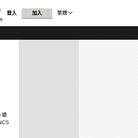
繁體
登入
加入
幣
 續
NCS