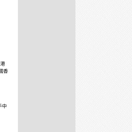
香港
國香
手中