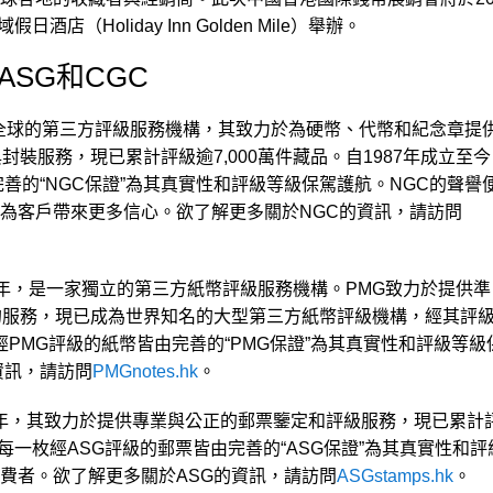
酒店（Holiday Inn Golden Mile）舉辦。
ASG和CGC
全球的第三方評級服務機構，其致力於為硬幣、代幣和紀念章提
封裝服務，現已累計評級逾7,000萬件藏品。自1987年成立至今
善的“NGC保證”為其真實性和評級等級保駕護航。NGC的聲譽
為客戶帶來更多信心。欲了解更多關於NGC的資訊，請訪問
05年，是一家獨立的第三方紙幣評級服務機構。PMG致力於提供準
的服務，現已成為世界知名的大型第三方紙幣評級機構，經其評
張經PMG評級的紙幣皆由完善的“PMG保證”為其真實性和評級等級
資訊，請訪問
PMGnotes.hk
。
17年，其致力於提供專業與公正的郵票鑒定和評級服務，現已累計
。每一枚經ASG評級的郵票皆由完善的“ASG保證”為其真實性和評
費者。欲了解更多關於ASG的資訊，請訪問
ASGstamps.hk
。