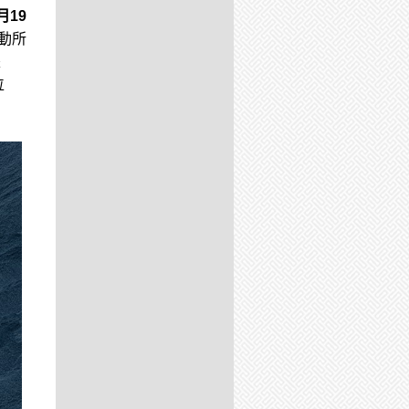
月19
活動所
是
位