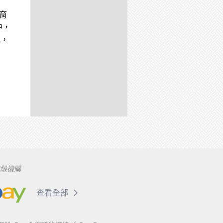
體育
中，
訊，
評級機購
查看全部