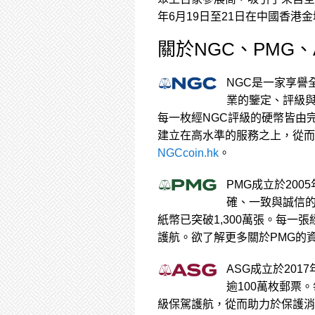
年6月19日至21日在中國香港金域假日
關於NGC、PMG、
NGC是一家享譽
業的鑒定、評級與
每一枚經NGC評級的硬幣皆由完
建立在高水準的服務之上，從而
NGCcoin.hk
。
PMG成立於20
確、一致與誠信
紙幣已突破1,300萬張。每一
護航。欲了解更多關於PMG的
ASG成立於20
逾100萬枚郵票
級保駕護航，從而助力於保護消