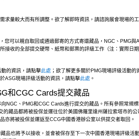
需求量較大而有所調整。欲了解即時資訊，請諮詢展會現場的工
，您可以親自取回或通過郵寄的方式寄還藏品，NGC、PMG與A
所接收的全部提交硬幣、紙幣和郵票的評級工作（注：實際日期
活動的資訊，請點擊
此處
；欲了解更多關於PMG現場評級活動的
於ASG現場評級活動的資訊，請點擊
此處
。
G和CGC Cards提交藏品
向NGC、PMG和CGC Cards進行提交的藏品。所有參照常規
rds提交的藏品都將被投保並運往位於美國佛羅里達州薩拉索塔市的公
品亦將被投保並運返至CCG中國香港辦公室以供提交者取回。
的藏品也將予以接收，並會被保存至下一次中國香港現場評級活