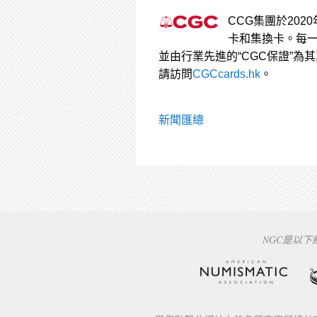
CCG集團於202
卡和集換卡。每一
並由行業先進的“CGC保證”為
請訪問
CGCcards.hk
。
新聞匯總
NGC是以