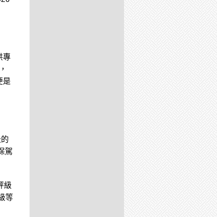
供專
，
便是
級的
保駕
評級
級等