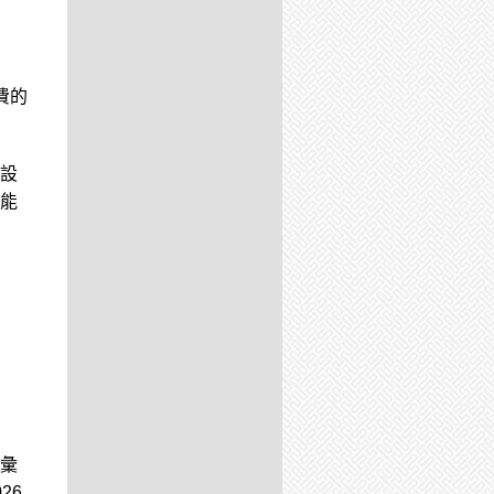
費的
設
能
彙
26