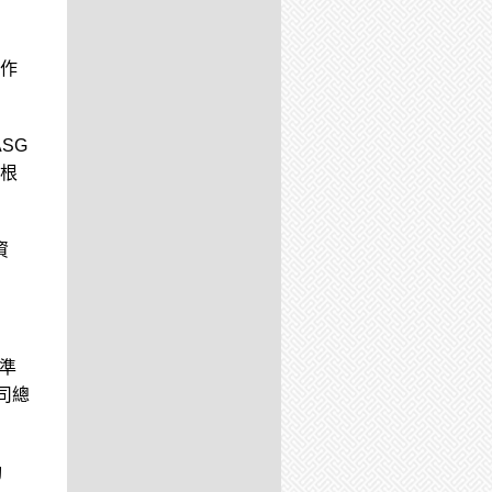
作
SG
根
資
標準
司總
動