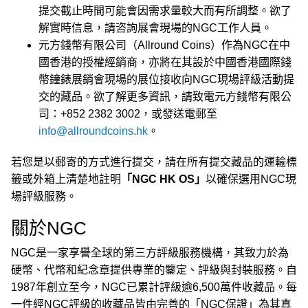
提交截止時間可能會因需求量較大而有所調整。欲了
解實時信息，請咨詢展會現場的NGC工作人員。
元方錢幣有限公司（Allround Coins）作為NGC在中
國香港的授權經銷商，亦將在其設於中國香港國際錢
幣鐘錶展銷會現場的展位接收向NGC現場評級活動提
交的藏品。欲了解更多資訊，請致電元方錢幣有限公
司：+852 2382 3002，或發送電郵至
info@allroundcoins.hk
。
若您是以郵寄的方式進行提交，請在所有提交藏品的運輸標
籤或外箱上清楚地註明
「NGC HK OS」
以確保選用NGC現
場評級服務。
關於NGC
NGC是一家享譽全球的第三方評級服務機構，其致力於為
硬幣、代幣和紀念章提供專業的鑒定、評級與封裝服務。自
1987年創立至今，NGC已累計評級逾6,500萬件收藏品。每
一件經NGC評級的收藏品皆由完善的「NGC保證」為其真