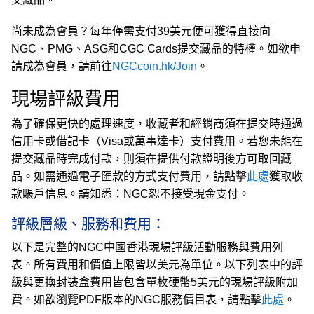
尚未成為會員？每年僅需支付39美元便可獲得直接向
NGC、PMG、ASG和CGC Cards提交藏品的特權。如欲申
請成為會員，請前往
NGCcoin.hk/Join
。
現場評級費用
為了確保更快的處理速度，收藏者和經銷商須在提交時通過
信用卡或借記卡（Visa或萬事達卡）支付費用。若您未能在
提交藏品時完成付款，則須在提供付款證明後方可取回藏
品。如需通過電子匯款的方式支付費用，請點擊
此處
獲取收
款賬戶信息。請知悉：NGC恕不接受現金支付。
評級層級、服務和費用：
以下是完整的NGC中國香港現場評級活動服務與費用列
表。所有費用和價值上限皆以美元為單位。以下列表中的評
級與更換封裝盒費用皆包含單枚硬幣5美元的現場評級附加
費。如欲瀏覽PDF版本的NGC服務價目表，請點擊
此處
。