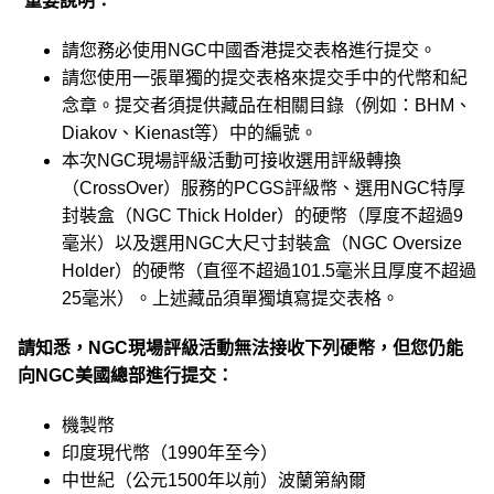
*重要說明：
請您務必使用NGC中國香港提交表格進行提交。
請您使用一張單獨的提交表格來提交手中的代幣和紀
念章。提交者須提供藏品在相關目錄（例如：BHM、
Diakov、Kienast等）中的編號。
本次NGC現場評級活動可接收選用評級轉換
（CrossOver）服務的PCGS評級幣、選用NGC特厚
封裝盒（NGC Thick Holder）的硬幣（厚度不超過9
毫米）以及選用NGC大尺寸封裝盒（NGC Oversize
Holder）的硬幣（直徑不超過101.5毫米且厚度不超過
25毫米）。上述藏品須單獨填寫提交表格。
請知悉，NGC現場評級活動無法接收下列硬幣，但您仍能
向NGC美國總部進行提交：
機製幣
印度現代幣（1990年至今）
中世紀（公元1500年以前）波蘭第納爾