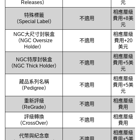
Releases）
元
相應層級
特殊標籤
不適用
費用+8美
（Special Label）
元
NGC大尺寸封裝盒
相應層級
（NGC Oversize
不適用
費用+20
Holder）
美元
相應層級
NGC特厚封裝盒
不適用
費用+5美
（NGC Thick Holder）
元
相應層級
藏品系列名稱
不適用
費用+5美
（Pedigree）
元
重新評級
相應層級
不適用
（ReGrade）
費用
評級轉換
相應層級
不適用
（CrossOver）
費用
相應層級
代幣與紀念章
不適用
費用+5美