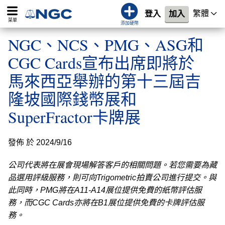
繁體
登入
加入
菜單
添加硬幣
NGC、NCS、PMG、ASG和
CGC Cards宣布出席即將於
馬來西亞舉辦的第十三屆吉
隆坡國際錢幣展和
SuperFractor卡牌展
發佈 於 2024/9/16
公司代表將在展會現場解答客戶的相關問題。若您需要為藏
品選用評級服務，則可向Trigometric拍賣公司進行提交。與
此同時，PMG將在A11-A14展位提供免費的紙幣評估服
務，而CGC Cards亦將在B1展位提供免費的卡牌評估服
務。