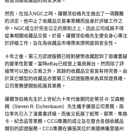
經營頂級收藏品的商業決策。
然而，在加入NGC之時，薩爾茨伯格先生做出了一項艱難
的決定，他中止了收藏品交易事業轉而投身於評級工作之
中。NGC成立於完全公正的原則之上，因此公司成員不得
從事相關收藏品交易。於是，薩爾茨伯格先生便全身心專注
於評級工作，旨在為收藏品市場帶來透明度與安全性。
十年之後，第三方認證服務已經對硬幣收藏起到了毋庸置疑
的變革性影響。當時eBay已經登上電商舞台，然而除了評
級幣可以放心交易之外，其餘的收藏品交易皆有待完善。由
於其它類型的收藏品亦需第三方認證服務來為其保證真確，
公司業務便開始拓展其業務。
薩爾茨伯格先生於上世紀九十年代後期同史蒂芬·R·艾森鮑
姆（Steven R. Eichenbaum）先生攜手擴張公司業務，兩
位率先引入了漫畫書評級，而後又拓展了紙幣、郵票、集換
卡、紀念品等業務。CCG集團的成立旨在整合各個收藏品
類別的認證服務。CCG集團在擴張其位於美國佛羅里達州