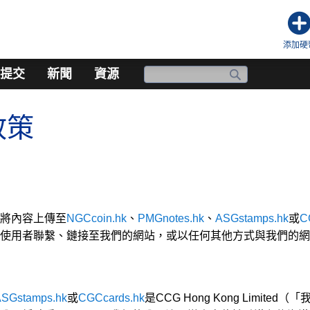
添加硬
提交
新聞
資源
政策
將內容上傳至
NGCcoin.hk
、
PMGnotes.hk
、
ASGstamps.hk
或
C
使用者聯繫、鏈接至我們的網站，或以任何其他方式與我們的網
SGstamps.hk
或
CGCcards.hk
是CCG Hong Kong Limit