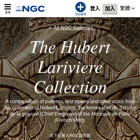
繁體
登入
加入
菜單
添加硬幣
All NGC Galleries
The Hubert
Lariviere
Collection
A compendium of patterns, test strikes and other coins from
the collection of Hubert Lariviere, the former
chef du Service
de la gravure
(Chief Engraver) of the
Monnaie de Paris
(French Mint).
向下拉進入NGC藝術館