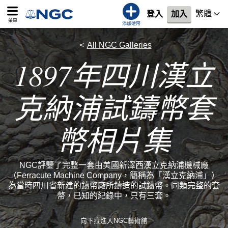
繁體
登入
加入
菜單
添加硬幣
All NGC Galleries
1897年四川漢立
克納浦試鑄幣套
幣相片集
NGC評鑒了完整一套由美國新澤西漢立克納浦機械廠
（Ferracute Machine Company，簡稱為「漢立克納浦」）
為當時四川省新建的鑄幣廠所鑄造的試鑄幣。同類完整的套
幣，已知的紀錄中，只有三套。
向下拉進入NGC藝術館