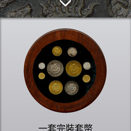
一套完裝套幣