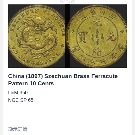
NCS後
China (1897) Szechuan Brass Ferracute
Pattern 10 Cents
L&M-350
NGC SP 65
顯示詳情