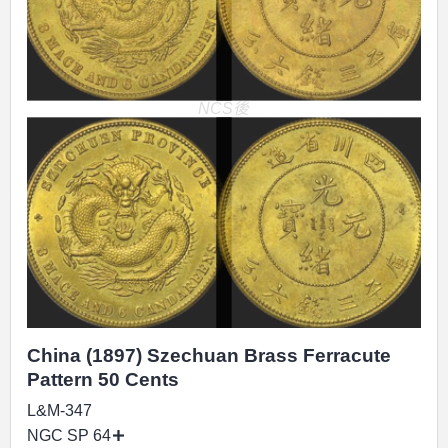
NCS後
China (1897) Szechuan Brass Ferracute
Pattern 50 Cents
L&M-347
NGC SP 64