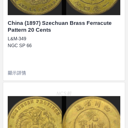
China (1897) Szechuan Brass Ferracute
Pattern 20 Cents
L&M-349
NGC SP 66
顯示詳情
NCS前