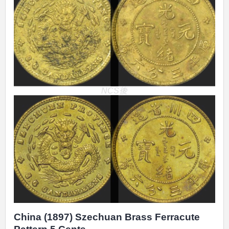
NCS後
China (1897) Szechuan Brass Ferracute