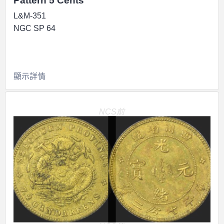
Pattern 5 Cents
L&M-351
NGC SP 64
顯示詳情
NCS前