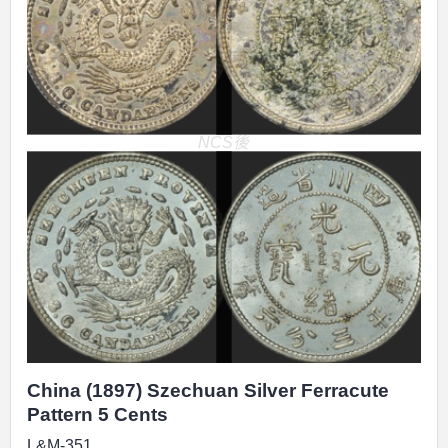
NCS後
China (1897) Szechuan Silver Ferracute
Pattern 5 Cents
L&M-351