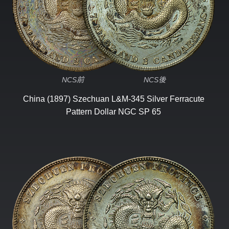
NCS前
NCS後
China (1897) Szechuan L&M-345 Silver Ferracute
Pattern Dollar
NGC SP 65