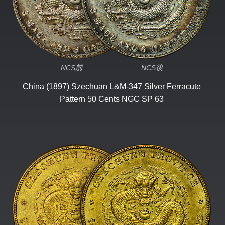
NCS前
NCS後
China (1897) Szechuan L&M-347 Silver Ferracute
Pattern 50 Cents
NGC SP 63