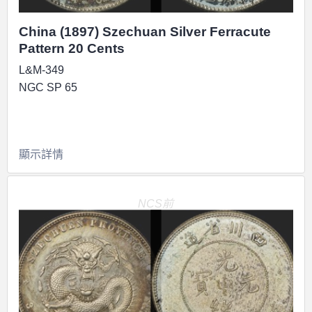
China (1897) Szechuan Silver Ferracute
Pattern 20 Cents
L&M-349
NGC SP 65
顯示詳情
NCS前